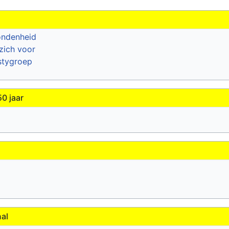
ondenheid
zich voor
stygroep
0 jaar
nal