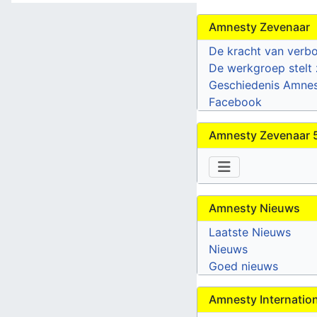
Amnesty Zevenaar
De kracht van verb
De werkgroep stelt 
Geschiedenis Amne
Facebook
Amnesty Zevenaar 5
Amnesty Nieuws
Laatste Nieuws
Nieuws
Goed nieuws
Amnesty Internatio