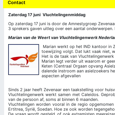
Contact
Zaterdag 17 juni Vluchtelingenmiddag
Op zaterdag 17 juni is door de Amnestygroep Zevenaa
3 sprekers gaven uitleg over een aantal onderwerpen. 
Marian van de Weert van Vluchtelingenwerk Nederla
Marian werkt op het IND kantoor in 
toewijzing volgt. Dat lukt vaak niet,
Het is de taak van Vluchtelingenwerk
Marian legt verder uit waarom er ge
Keten (Centraal Orgaan opvang Asielz
dalende instroom aan asielzoekers he
aspecten afgevallen
Sinds 2 jaar heeft Zevenaar een taakstelling voor huis
Vluchtelingenwerk werkt samen met Caleidos. Geprobee
van de persoon af, soms al binnen 6 maanden.
Vluchtelingen worden vooral in de regio opgemomen (c
Ertitrea, Syrië, Soedan. Hoe ze ook worden tegengeho
De vraag wordt gesteld, of ook extremisten meereizen.