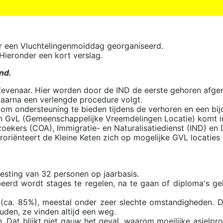
r een Vluchtelingenmoiddag georganiseerd.
Hieronder een kort verslag.
nd.
Zevenaar. Hier worden door de IND de eerste gehoren afge
 waarna een verlengde procedure volgt.
 om ondersteuning te bieden tijdens de verhoren en een bij
en GvL (Gemeenschappelijke Vreemdelingen Locatie) komt i
oekers (COA), Immigratie- en Naturalisatiedienst (IND) en
roriënteert de Kleine Keten zich op mogelijke GVL locaties
vesting van 32 personen op jaarbasis.
rd wordt stages te regelen, na te gaan of diploma's geld
a. 85%), meestal onder zeer slechte omstandigheden. De v
uden, ze vinden altijd een weg.
 Dat blijkt niet gauw het geval, waarom moeilijke asielpro