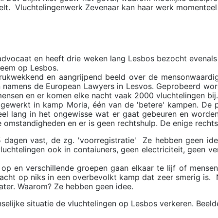
t. Vluchtelingenwerk Zevenaar kan haar werk momenteel aan, 
 advocaat en heeft drie weken lang Lesbos bezocht evenals 
leem op Lesbos.
rukwekkend en aangrijpend beeld over de mensonwaardige s
namens de European Lawyers in Lesvos. Geprobeerd wordt w
nsen en er komen elke nacht vaak 2000 vluchtelingen bij.
gewerkt in kamp Moria, één van de 'betere' kampen. De pr
heel lang in het ongewisse wat er gaat gebeuren en worden
e omstandigheden en er is geen rechtshulp. De enige rechts
5 dagen vast, de zg. 'voorregistratie' Ze hebben geen id
uchtelingen ook in contaiuners, geen electriciteit, geen v
op en verschillende groepen gaan elkaar te lijf of mensen 
acht op niks in een overbevolkt kamp dat zeer smerig i
ater. Waarom? Ze hebben geen idee.
selijke situatie de vluchtelingen op Lesbos verkeren. Beel