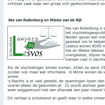
ontstaat vaak waar een groep zich gediscrimineerd voel
Ilse van Kuilenburg en Wiebe van de Rijt
Ilse van Kuilenburg is
het vluchtelingenprob
Beiden geven een ind
geweest om te helpen 
Lesbos wonen 8000 me
Ilse en Wiebe hebben 
overgelaten, blijven 
mensen vast in slecht
Als de vluchtelingen binnen komen, zitten ze eerst 2
zonder ook maar wat informatie. In Moria wonen de vl
winter.
's-Nachts is er veel geweld, de spanningen lopen dan 
voeren alleen de gewonden af. Zo wordt alsmaar gew
weer weggestuurd met een afspraak een paar maand l
Dit verhaal is schokkend en geeft weer in welke onmen