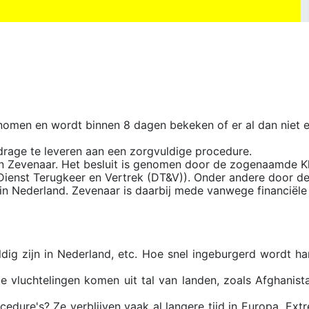
nomen en wordt binnen 8 dagen bekeken of er al dan niet 
drage te leveren aan een zorgvuldige procedure.
n Zevenaar. Het besluit is genomen door de zogenaamde K
 Dienst Terugkeer en Vertrek (DT&V)). Onder andere door d
 in Nederland. Zevenaar is daarbij mede vanwege financiële
ig zijn in Nederland, etc. Hoe snel ingeburgerd wordt ha
luchtelingen komen uit tal van landen, zoals Afghanistan
cedure's? Ze verblijven vaak al langere tijd in Europa. Ex